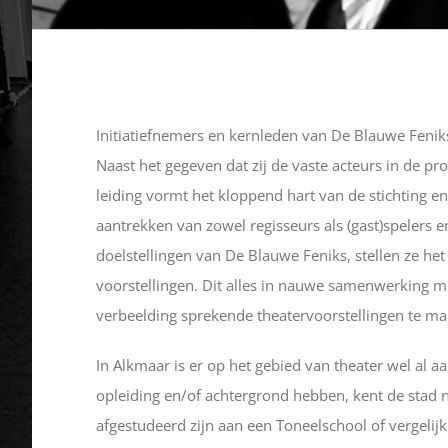
Initiatiefnemers en kernleden van De Blauwe Fenik
Naast het gegeven dat zij de vaste acteurs in de pr
leiding vormt het kloppend hart van de stichting en
aantrekken van zowel regisseurs als (gast)spelers 
doelstellingen van De Blauwe Feniks, stellen ze he
voorstellingen. Dit alles in nauwe samenwerking me
verbeelding sprekende theatervoorstellingen te 
In Alkmaar is er op het gebied van theater wel al 
opleiding en/of achtergrond hebben, kent de stad n
afgestudeerd zijn aan een Toneelschool of vergelijk