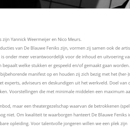
s zijn Yannick Weermeijer en Nico Meurs.
oducties van De Blauwe Feniks zijn, vormen zij samen ook de artis
 is onder meer verantwoordelijk voor de inhoud en uitvoering van h
en bepaalt welke stukken er gespeeld en/of gemaakt gaan worden. 
t bijbehorende manifest op en houden zij zich bezig met het (her
t experts, adviseurs en deskundigen uit het werkveld. Doel van d
maken. Voorstellingen die met minimale middelen een maximum aa
aanbod, maar een theatergezelschap waarvan de betrokkenen (spele
og niet. Om kwaliteit te waarborgen hanteert De Blauwe Feniks in 
bare opleiding. Voor talentvolle jongeren willen we een plek zijn